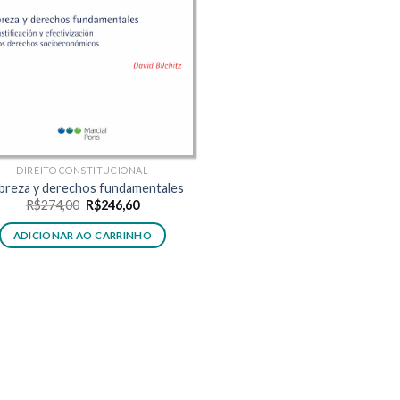
DIREITO CONSTITUCIONAL
breza y derechos fundamentales
O
O
R$
274,00
R$
246,60
preço
preço
original
atual
ADICIONAR AO CARRINHO
era:
é:
R$274,00.
R$246,60.