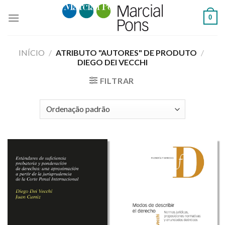
Skip
0
to
content
INÍCIO
/
ATRIBUTO "AUTORES" DE PRODUTO
/
DIEGO DEI VECCHI
FILTRAR