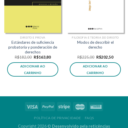
DIREITO E PROVA
FILOSOFIA E TEORIA DO DIREITO
Estándares de suficiencia
Modos de describir el
probatoria y ponderación de
derecho
derechos
O
O
O
O
R$
182,00
R$
163,80
R$
225,00
R$
202,50
preço
preço
preço
preço
original
atual
original
atual
ADICIONAR AO
ADICIONAR AO
era:
é:
era:
é:
R$182,00.
R$163,80.
R$225,00.
R$202,5
CARRINHO
CARRINHO
POLÍTICA DE PRIVACIDADE
FAQS
Copyright 2026 ©
Desenvolvido pela reticências