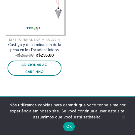
DIREITO PENAL E CRIMINOLOGIA
Castigo y determinacion de la
pena en los Estados Unidos
O
O
R$
262,00
R$
235,80
preço
preço
original
atual
ADICIONAR AO
era:
é:
R$262,00.
R$235,80.
CARRINHO
Nós utilizamos cookies para garantir que você tenha a melhor
experiência em nosso site. Se você continua a usar este site,
assumimos que você está satisfeito.
POLÍTICA DE PRIVACIDADE
FAQS
Ok
Copyright 2026 ©
Desenvolvido pela reticências