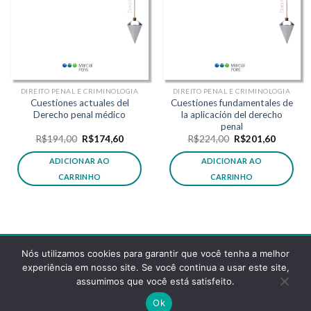
DIREITO PENAL E CRIMINOLOGIA
DIREITO PENAL E CRIMINOLOGIA
Cuestiones actuales del
Cuestiones fundamentales de
Derecho penal médico
la aplicación del derecho
penal
O
O
O
O
R$
194,00
R$
174,60
R$
224,00
R$
201,60
preço
preço
preço
preço
original
atual
original
atual
ADICIONAR AO
ADICIONAR AO
era:
é:
era:
é:
R$194,00.
R$174,60.
R$224,00.
R$201,6
CARRINHO
CARRINHO
Nós utilizamos cookies para garantir que você tenha a melhor
experiência em nosso site. Se você continua a usar este site,
assumimos que você está satisfeito.
POLÍTICA DE PRIVACIDADE
FAQS
Ok
Copyright 2026 ©
Desenvolvido pela reticências