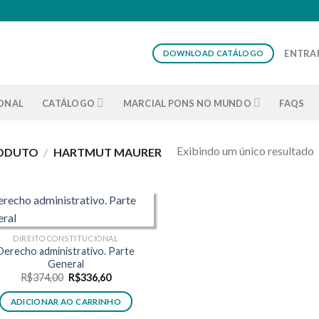
ENTRAR
DOWNLOAD CATÁLOGO
IONAL
CATÁLOGO
MARCIAL PONS NO MUNDO
FAQS
Exibindo um único resultado
RODUTO
/
HARTMUT MAURER
DIREITO CONSTITUCIONAL
Derecho administrativo. Parte
General
O
O
R$
374,00
R$
336,60
preço
preço
original
atual
ADICIONAR AO CARRINHO
era:
é:
R$374,00.
R$336,60.