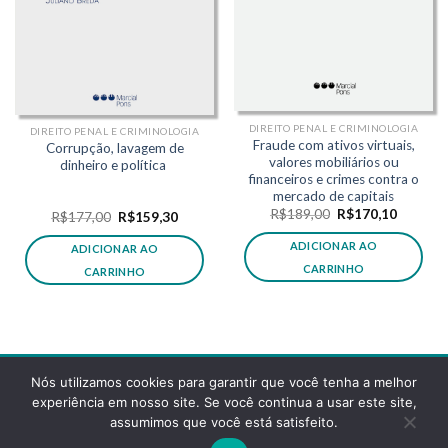
DIREITO PENAL E CRIMINOLOGIA
DIREITO PENAL E CRIMINOLOGIA
Fraude com ativos virtuais,
Corrupção, lavagem de
valores mobiliários ou
dinheiro e política
financeiros e crimes contra o
mercado de capitais
O
O
R$
189,00
R$
170,10
O
O
R$
177,00
R$
159,30
preço
preço
preço
preço
original
atual
original
atual
ADICIONAR AO
ADICIONAR AO
era:
é:
era:
é:
R$189,00.
R$170,1
R$177,00.
R$159,30.
CARRINHO
CARRINHO
Nós utilizamos cookies para garantir que você tenha a melhor
experiência em nosso site. Se você continua a usar este site,
assumimos que você está satisfeito.
POLÍTICA DE PRIVACIDADE
FAQS