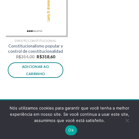
DIREITO CONSTITUCIONAL
Constitucionalismo popular y
control de constitucionalidad
O
O
R$
354,00
R$
318,60
preço
preço
original
atual
ADICIONAR AO
era:
é:
R$354,00.
R$318,60.
CARRINHO
Nós utilizamos cookies para garantir que você tenha a melhor
experiência em nosso site. Se você continua a usar este site,
assumimos que você está satisfeito.
POLÍTICA DE PRIVACIDADE
FAQS
Ok
Copyright 2026 ©
Desenvolvido pela reticências