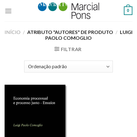
Skip
0
to
content
INÍCIO
/
ATRIBUTO "AUTORES" DE PRODUTO
/
LUIGI
PAOLO COMOGLIO
FILTRAR