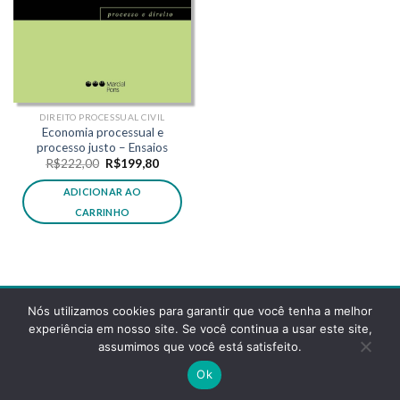
DIREITO PROCESSUAL CIVIL
Economia processual e
processo justo – Ensaios
O
O
R$
222,00
R$
199,80
preço
preço
original
atual
ADICIONAR AO
era:
é:
R$222,00.
R$199,80.
CARRINHO
Nós utilizamos cookies para garantir que você tenha a melhor
experiência em nosso site. Se você continua a usar este site,
assumimos que você está satisfeito.
POLÍTICA DE PRIVACIDADE
FAQS
Ok
Copyright 2026 ©
Desenvolvido pela reticências