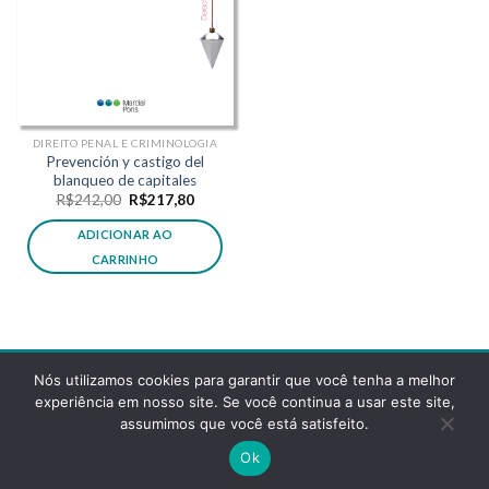
DIREITO PENAL E CRIMINOLOGIA
Prevención y castigo del
blanqueo de capitales
O
O
R$
242,00
R$
217,80
preço
preço
original
atual
ADICIONAR AO
era:
é:
R$242,00.
R$217,80.
CARRINHO
Nós utilizamos cookies para garantir que você tenha a melhor
experiência em nosso site. Se você continua a usar este site,
assumimos que você está satisfeito.
POLÍTICA DE PRIVACIDADE
FAQS
Ok
Copyright 2026 ©
Desenvolvido pela reticências