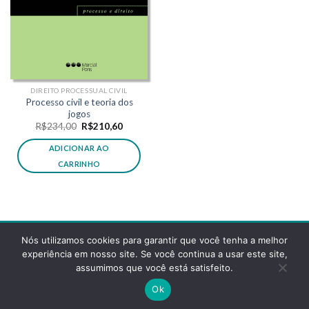
DIREITO PROCESSUAL CIVIL
Processo civil e teoria dos
jogos
O
O
R$
234,00
R$
210,60
preço
preço
original
atual
ADICIONAR AO
era:
é:
R$234,00.
R$210,60.
CARRINHO
Nós utilizamos cookies para garantir que você tenha a melhor
experiência em nosso site. Se você continua a usar este site,
assumimos que você está satisfeito.
POLÍTICA DE PRIVACIDADE
FAQS
Ok
Copyright 2026 ©
Desenvolvido pela reticências