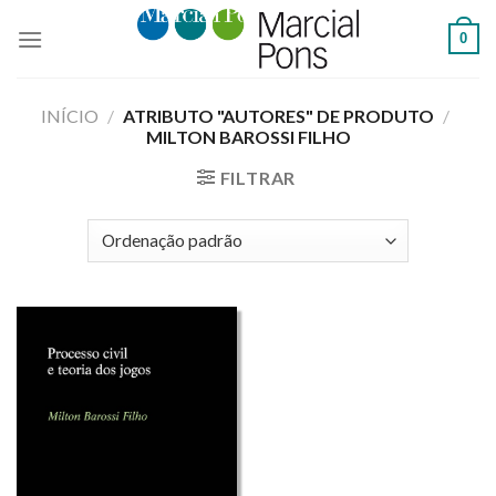
Skip
0
to
content
INÍCIO
/
ATRIBUTO "AUTORES" DE PRODUTO
/
MILTON BAROSSI FILHO
FILTRAR