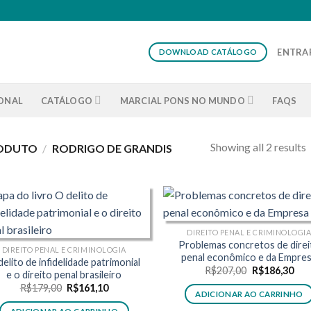
ENTRAR
DOWNLOAD CATÁLOGO
IONAL
CATÁLOGO
MARCIAL PONS NO MUNDO
FAQS
Showing all 2 results
RODUTO
/
RODRIGO DE GRANDIS
DIREITO PENAL E CRIMINOLOGI
Problemas concretos de direi
DIREITO PENAL E CRIMINOLOGIA
penal econômico e da Empre
delito de infidelidade patrimonial
O
O
R$
207,00
R$
186,30
e o direito penal brasileiro
preço
pre
O
O
R$
179,00
R$
161,10
original
atua
ADICIONAR AO CARRINHO
preço
preço
era:
é:
original
atual
R$207,00.
R$1