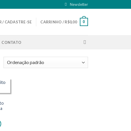
Newsletter
0
 / CADASTRE-SE
CARRINHO /
R$
0,00
CONTATO
A
to
sa
ço
l
86,30.