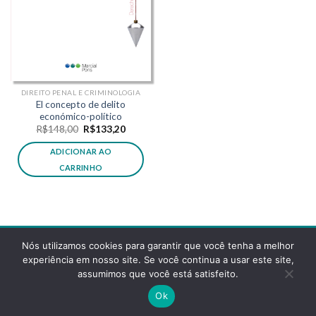
DIREITO PENAL E CRIMINOLOGIA
El concepto de delito
económico-político
O
O
R$
148,00
R$
133,20
preço
preço
original
atual
ADICIONAR AO
era:
é:
R$148,00.
R$133,20.
CARRINHO
Nós utilizamos cookies para garantir que você tenha a melhor
experiência em nosso site. Se você continua a usar este site,
assumimos que você está satisfeito.
POLÍTICA DE PRIVACIDADE
FAQS
Ok
Copyright 2026 ©
Desenvolvido pela reticências