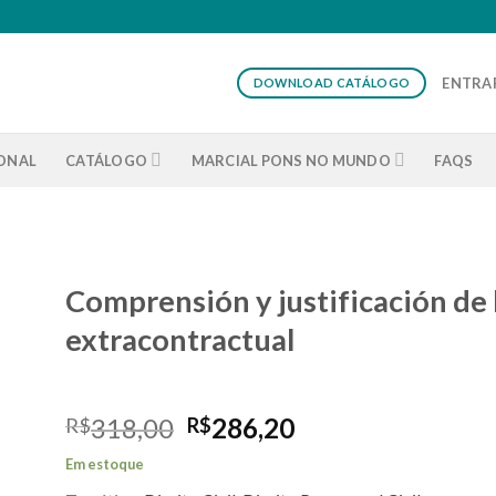
ENTRAR
DOWNLOAD CATÁLOGO
IONAL
CATÁLOGO
MARCIAL PONS NO MUNDO
FAQS
Comprensión y justificación de 
extracontractual
O
O
318,00
286,20
R$
R$
preço
preço
Em estoque
original
atual