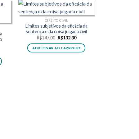
DIREITO CIVIL
Limites subjetivos da eficácia da
sentença e da coisa julgada civil
ma
O
O
R$
147,00
R$
132,30
io
preço
preço
original
atual
ADICIONAR AO CARRINHO
era:
é:
R$147,00.
R$132,30.
ço
al
32,30.
DIREITO PRO
Procesos civil
R$
261,00
ADICIONAR 