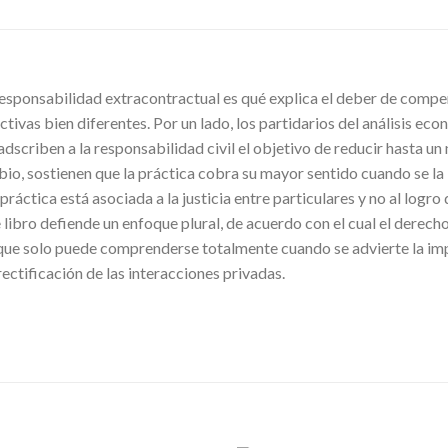
 responsabilidad extracontractual es qué explica el deber de comp
ivas bien diferentes. Por un lado, los partidarios del análisis ec
 adscriben a la responsabilidad civil el objetivo de reducir hasta un
bio, sostienen que la práctica cobra su mayor sentido cuando se la in
 práctica está asociada a la justicia entre particulares y no al logr
e libro defiende un enfoque plural, de acuerdo con el cual el dere
 que solo puede comprenderse totalmente cuando se advierte la im
ectificación de las interacciones privadas.