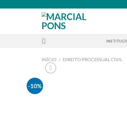
Skip
to
content
INSTITUC
INÍCIO
/
DIREITO PROCESSUAL CIVIL
-10%