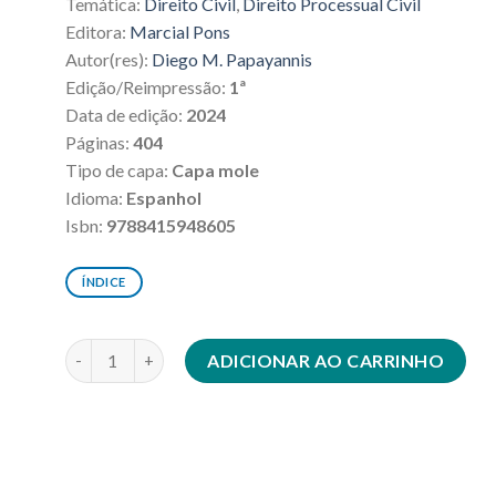
Temática:
Direito Civil
,
Direito Processual Civil
era:
é:
R$318,00.
R$286,20.
Editora:
Marcial Pons
Autor(res):
Diego M. Papayannis
Edição/Reimpressão:
1ª
Data de edição:
2024
Páginas:
404
Tipo de capa:
Capa mole
Idioma:
Espanhol
Isbn:
9788415948605
ÍNDICE
Comprensión y justificación de la responsabilidad extra
ADICIONAR AO CARRINHO