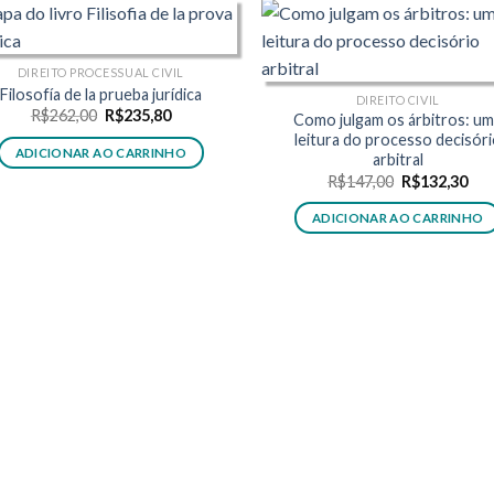
DIREITO PROCESSUAL CIVIL
Filosofía de la prueba jurídica
DIREITO CIVIL
O
O
R$
262,00
R$
235,80
Como julgam os árbitros: u
preço
preço
leitura do processo decisór
original
atual
ADICIONAR AO CARRINHO
arbitral
era:
é:
R$262,00.
R$235,80.
O
O
R$
147,00
R$
132,30
preço
pre
original
atu
ADICIONAR AO CARRINHO
era:
é:
R$147,00.
R$1