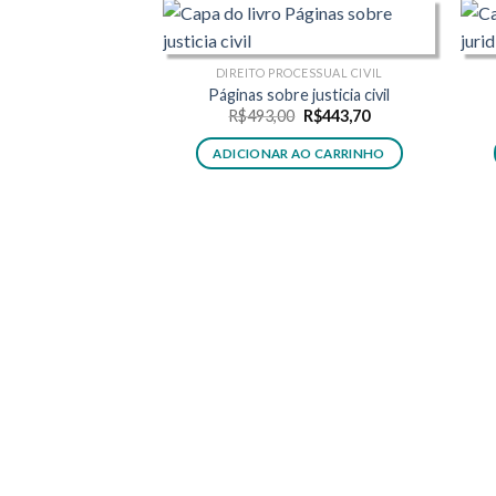
DIREITO PROCESSUAL CIVIL
Páginas sobre justicia civil
O
O
R$
493,00
R$
443,70
preço
preço
original
atual
ADICIONAR AO CARRINHO
era:
é:
R$493,00.
R$443,70.