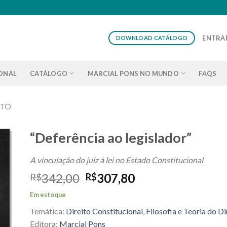
ENTRAR
DOWNLOAD CATÁLOGO
IONAL
CATÁLOGO
MARCIAL PONS NO MUNDO
FAQS
ITO
“Deferência ao legislador”
A vinculação do juiz à lei no Estado Constitucional
O
O
342,00
307,80
R$
R$
preço
preço
Em estoque
original
atual
Temática:
Direito Constitucional
,
Filosofia e Teoria do Di
era:
é:
R$342,00.
R$307,80.
Editora:
Marcial Pons