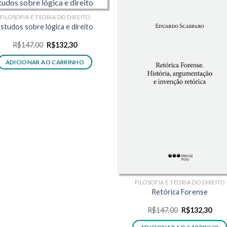
FILOSOFIA E TEORIA DO DIREITO
studos sobre lógica e direito
O
O
R$
147,00
R$
132,30
preço
preço
original
atual
ADICIONAR AO CARRINHO
era:
é:
R$147,00.
R$132,30.
FILOSOFIA E TEORIA DO DIREITO
Retórica Forense
O
O
R$
147,00
R$
132,30
preço
preç
original
atua