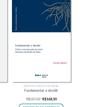
DIREITO CONSTITUCIONAL
Fundamentar e decidir
O
O
R$
187,00
R$
168,30
o
preço
preço
l
original
atual