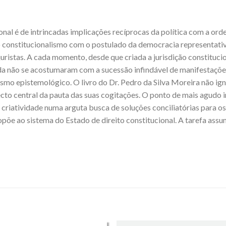
nal é de intrincadas implicações recíprocas da política com a orde
 constitucionalismo com o postulado da democracia representativ
e juristas. A cada momento, desde que criada a jurisdição constitu
nda não se acostumaram com a sucessão infindável de manifestações
mo epistemológico. O livro do Dr. Pedro da Silva Moreira não ign
to central da pauta das suas cogitações. O ponto de mais agudo in
 criatividade numa arguta busca de soluções conciliatórias para o
opõe ao sistema do Estado de direito constitucional. A tarefa ass