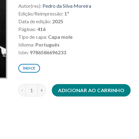
Autor(res):
Pedro da Silva Moreira
Edição/Reimpressão:
1ª
Data de edição:
2025
Páginas:
416
Tipo de capa:
Capa mole
Idioma:
Português
Isbn:
9786586696233
ÍNDICE
"Deferência ao legislador" quantidade
ADICIONAR AO CARRINHO