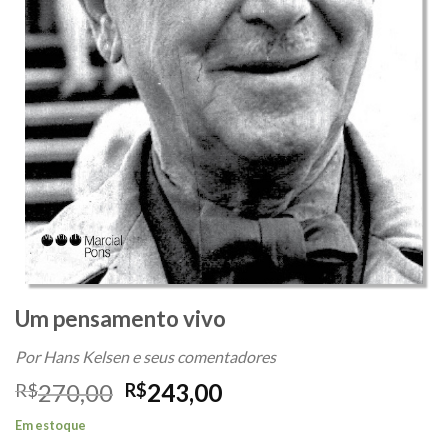
Um pensamento vivo
Por Hans Kelsen e seus comentadores
O
O
270,00
243,00
R$
R$
preço
preço
Em estoque
original
atual