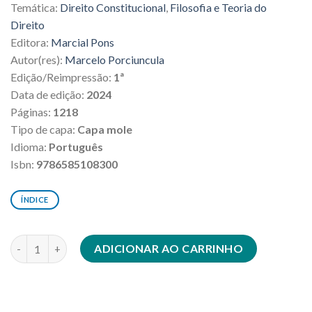
Temática:
Direito Constitucional
,
Filosofia e Teoria do
era:
é:
R$270,00.
R$243,00.
Direito
Editora:
Marcial Pons
Autor(res):
Marcelo Porciuncula
Edição/Reimpressão:
1ª
Data de edição:
2024
Páginas:
1218
Tipo de capa:
Capa mole
Idioma:
Português
Isbn:
9786585108300
ÍNDICE
Um pensamento vivo quantidade
ADICIONAR AO CARRINHO