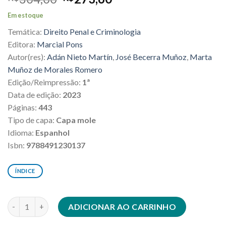
preço
preço
Em estoque
original
atual
Temática:
Direito Penal e Criminologia
era:
é:
R$304,00.
R$273,60.
Editora:
Marcial Pons
Autor(res):
Adán Nieto Martín
,
José Becerra Muñoz
,
Marta
Muñoz de Morales Romero
Edição/Reimpressão:
1ª
Data de edição:
2023
Páginas:
443
Tipo de capa:
Capa mole
Idioma:
Espanhol
Isbn:
9788491230137
ÍNDICE
Hacia una evaluación racional de las leyes penales quantidade
ADICIONAR AO CARRINHO