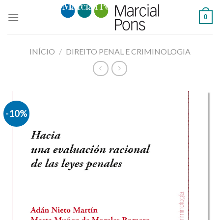
Skip
0
to
content
INÍCIO
/
DIREITO PENAL E CRIMINOLOGIA
-10%