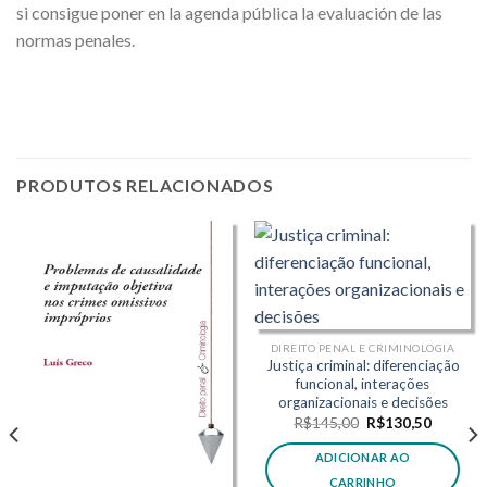
si consigue poner en la agenda pública la evaluación de las
normas penales.
PRODUTOS RELACIONADOS
DIREITO PENAL E CRIMINOLOGIA
Justiça criminal: diferenciação
funcional, interações
organizacionais e decisões
O
O
R$
145,00
R$
130,50
,70.
preço
preço
original
atual
ADICIONAR AO
era:
é:
R$145,00.
R$130,5
CARRINHO