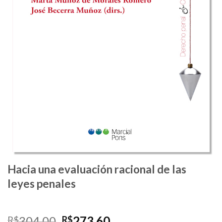
Hacia una evaluación racional de las
leyes penales
O
O
304,00
273,60
R$
R$