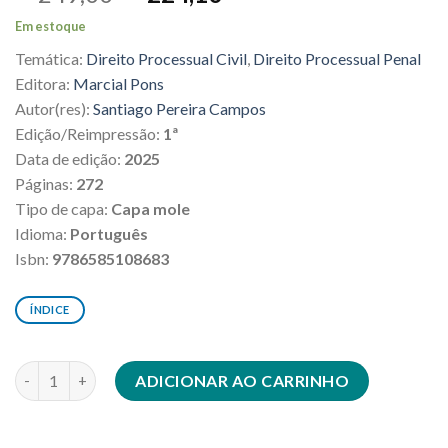
preço
preço
Em estoque
original
atual
Temática:
Direito Processual Civil
,
Direito Processual Penal
era:
é:
R$249,00.
R$224,10.
Editora:
Marcial Pons
Autor(res):
Santiago Pereira Campos
Edição/Reimpressão:
1ª
Data de edição:
2025
Páginas:
272
Tipo de capa:
Capa mole
Idioma:
Português
Isbn:
9786585108683
ÍNDICE
Independência judicial em perigo quantidade
ADICIONAR AO CARRINHO