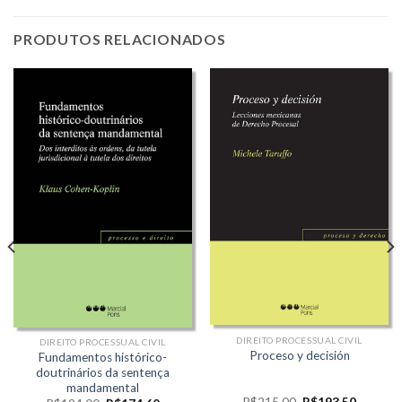
PRODUTOS RELACIONADOS
,20.
DIREITO PROCESSUAL CIVIL
DIREITO PROCESSUAL CIVIL
Proceso y decisión
Fundamentos histórico-
doutrinários da sentença
mandamental
O
O
R$
215,00
R$
193,50