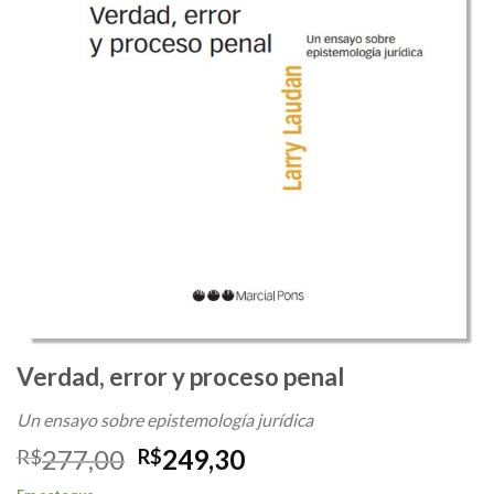
Verdad, error y proceso penal
Un ensayo sobre epistemología jurídica
O
O
277,00
249,30
R$
R$
preço
preço