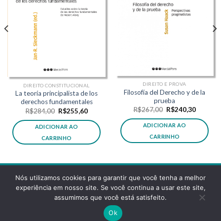
DIREITO E PROVA
DIREITO CONSTITUCIONAL
Filosofía del Derecho y de la
La teoría principalista de los
prueba
derechos fundamentales
O
O
R$
267,00
R$
240,30
O
O
R$
284,00
R$
255,60
preço
preço
preço
preço
original
atual
original
atual
ADICIONAR AO
ADICIONAR AO
era:
é:
era:
é:
,60.
R$267,00.
R$240,3
R$284,00.
R$255,60.
CARRINHO
CARRINHO
Nós utilizamos cookies para garantir que você tenha a melhor
experiência em nosso site. Se você continua a usar este site,
assumimos que você está satisfeito.
POLÍTICA DE PRIVACIDADE
FAQS
Ok
Copyright 2026 ©
Desenvolvido pela reticências