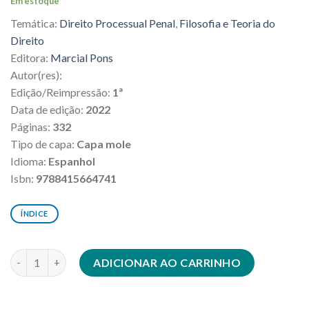
Em estoque
original
atual
Temática:
Direito Processual Penal
,
Filosofia e Teoria do
era:
é:
R$277,00.
R$249,30.
Direito
Editora:
Marcial Pons
Autor(res):
Edição/Reimpressão:
1ª
Data de edição:
2022
Páginas:
332
Tipo de capa:
Capa mole
Idioma:
Espanhol
Isbn:
9788415664741
ÍNDICE
Verdad, error y proceso penal quantidade
ADICIONAR AO CARRINHO