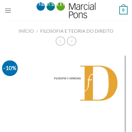
Skip
0
to
content
INÍCIO
/
FILOSOFIA E TEORIA DO DIREITO
-10%