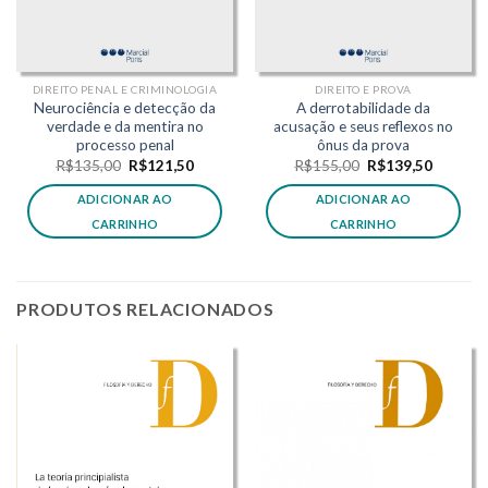
DIREITO PENAL E CRIMINOLOGIA
DIREITO E PROVA
Neurociência e detecção da
A derrotabilidade da
verdade e da mentira no
acusação e seus reflexos no
processo penal
ônus da prova
O
O
O
O
R$
135,00
R$
121,50
R$
155,00
R$
139,50
preço
preço
preço
preço
original
atual
original
atual
ADICIONAR AO
ADICIONAR AO
era:
é:
era:
é:
R$135,00.
R$121,50.
R$155,00.
R$139,5
CARRINHO
CARRINHO
PRODUTOS RELACIONADOS