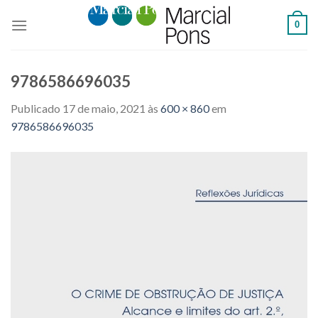
Skip
0
to
content
9786586696035
Publicado
17 de maio, 2021
às
600 × 860
em
9786586696035