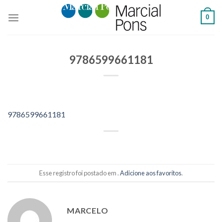
Skip
0
to
content
9786599661181
9786599661181
Esse registro foi postado em .
Adicione aos favoritos
.
MARCELO