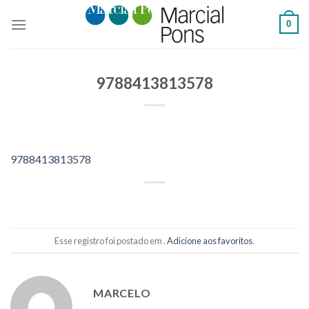
Skip
0
to
content
9788413813578
9788413813578
Esse registro foi postado em .
Adicione aos favoritos
.
MARCELO