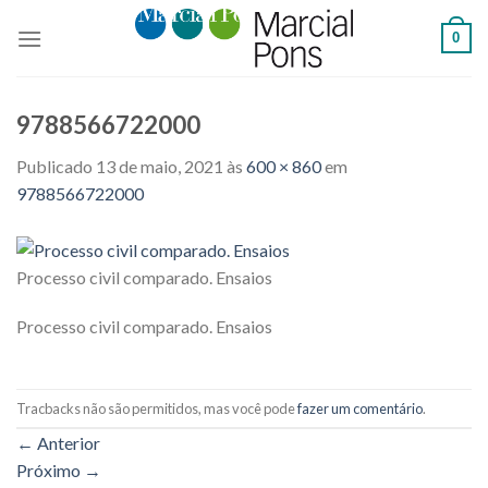
Skip
0
to
content
9788566722000
Publicado
13 de maio, 2021
às
600 × 860
em
9788566722000
Processo civil comparado. Ensaios
Processo civil comparado. Ensaios
Tracbacks não são permitidos, mas você pode
fazer um comentário
.
←
Anterior
Próximo
→