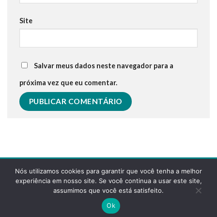
Site
Salvar meus dados neste navegador para a
próxima vez que eu comentar.
Nós utilizamos cookies para garantir que você tenha a melhor
experiência em nosso site. Se você continua a usar este site,
assumimos que você está satisfeito.
POLÍTICA DE PRIVACIDADE
FAQS
Ok
Copyright 2026 ©
Desenvolvido pela reticências