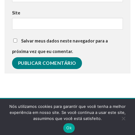
Site
Salvar meus dados neste navegador para a
próxima vez que eu comentar.
Nós utilizamos cookies para garantir que você tenha a melhor
experiência em nosso site. Se você continua a usar este site,
assumimos que você está satisfeito.
POLÍTICA DE PRIVACIDADE
FAQS
Ok
Copyright 2026 ©
Desenvolvido pela reticências