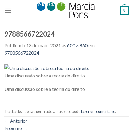
Skip
0
to
content
9788566722024
Publicado
13 de maio, 2021
às
600 × 860
em
9788566722024
Uma discussão sobre a teoria do direito
Uma discussão sobre a teoria do direito
Tracbacks não são permitidos, mas você pode
fazer um comentário
.
←
Anterior
Próximo
→