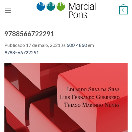
Skip
0
to
content
9788566722291
Publicado
17 de maio, 2021
às
600 × 860
em
9788566722291