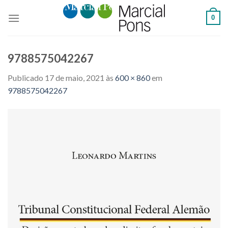
Skip
0
to
content
9788575042267
Publicado
17 de maio, 2021
às
600 × 860
em
9788575042267