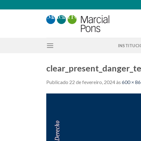
Skip
to
content
INSTITUC
clear_present_danger_te
Publicado
22 de fevereiro, 2024
às
600 × 8