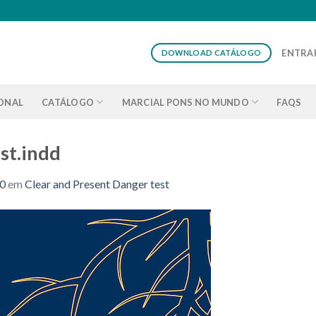
ENTRAR
DOWNLOAD CATÁLOGO
IONAL
CATÁLOGO
MARCIAL PONS NO MUNDO
FAQS
st.indd
60
em
Clear and Present Danger test