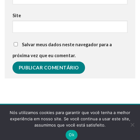
Site
Salvar meus dados neste navegador para a
próxima vez que eu comentar.
Nós utilizamos cookies para garantir que você tenha a melhor
experiência em nosso site. Se você continua a usar este site,
assumimos que você está satisfeito.
POLÍTICA DE PRIVACIDADE
FAQS
Ok
Copyright 2026 ©
Desenvolvido pela reticências