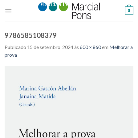
Skip
0
to
content
9786585108379
Publicado
15 de setembro, 2024
às
600 × 860
em
Melhorar a
prova