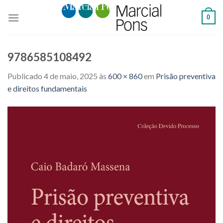
Skip
0
to
content
9786585108492
Publicado
4 de maio, 2025
às
600 × 860
em
Prisão preventiva
e direitos fundamentais