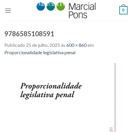
Skip
0
to
content
9786585108591
Publicado
25 de julho, 2025
às
600 × 860
em
Proporcionalidade legislativa penal