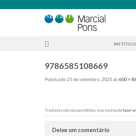
Skip
to
content
INSTITUC
9786585108669
Publicado
25 de setembro, 2025
às
600 × 8
Tracbacks não são permitidos, mas você pode
fazer u
Deixe um comentário