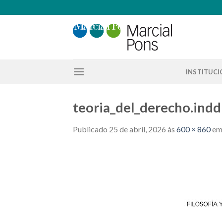
Skip
to
content
INSTITUC
teoria_del_derecho.indd
Publicado
25 de abril, 2026
às
600 × 860
e