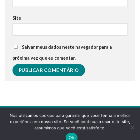
Site
Salvar meus dados neste navegador para a
próxima vez que eu comentar.
Nós utilizamos cookies para garantir que você tenha a melhor
experiência em nosso site. Se você continua a usar este site,
assumimos que você está satisfeito.
POLÍTICA DE PRIVACIDADE
FAQS
Ok
Copyright 2026 ©
Desenvolvido pela reticências