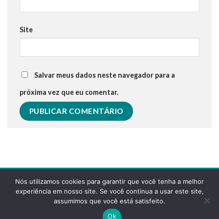
Site
Salvar meus dados neste navegador para a
próxima vez que eu comentar.
Nós utilizamos cookies para garantir que você tenha a melhor
experiência em nosso site. Se você continua a usar este site,
assumimos que você está satisfeito.
POLÍTICA DE PRIVACIDADE
FAQS
Ok
Copyright 2026 ©
Desenvolvido pela reticências