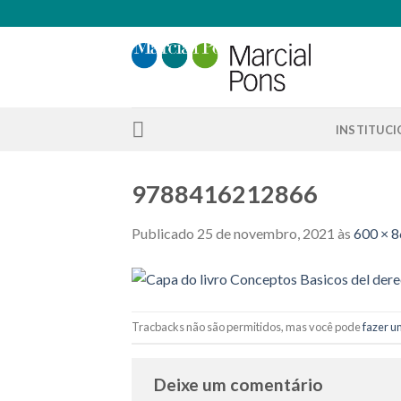
Skip
to
content
INSTITUC
9788416212866
Publicado
25 de novembro, 2021
às
600 × 
Tracbacks não são permitidos, mas você pode
fazer u
Deixe um comentário