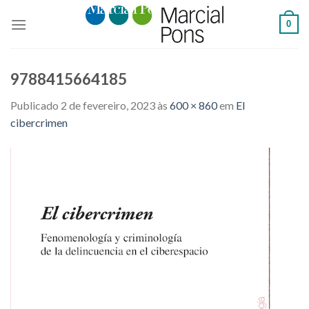
Skip
0
to
content
9788415664185
Publicado
2 de fevereiro, 2023
às
600 × 860
em
El
cibercrimen