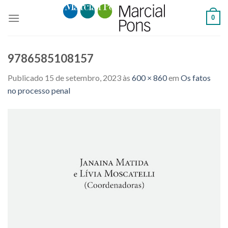
Skip
0
to
content
9786585108157
Publicado
15 de setembro, 2023
às
600 × 860
em
Os fatos
no processo penal