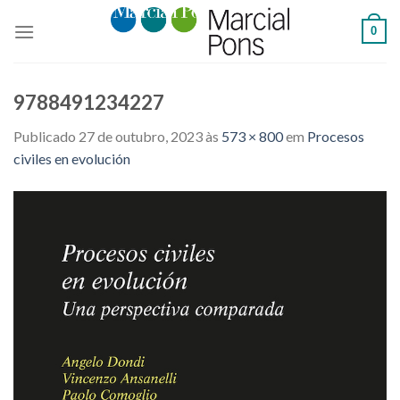
Skip
0
to
content
9788491234227
Publicado
27 de outubro, 2023
às
573 × 800
em
Procesos
civiles en evolución