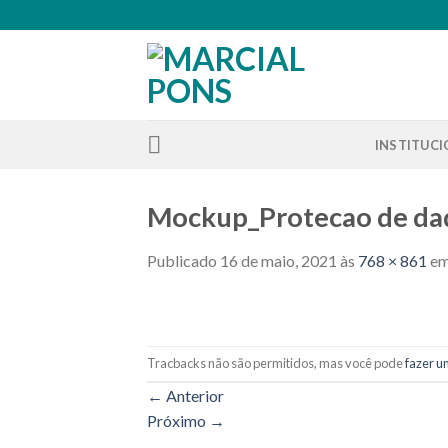
Skip
to
content
INSTITUC
Mockup_Protecao de d
Publicado
16 de maio, 2021
às
768 × 861
e
Tracbacks não são permitidos, mas você pode
fazer u
←
Anterior
Próximo
→