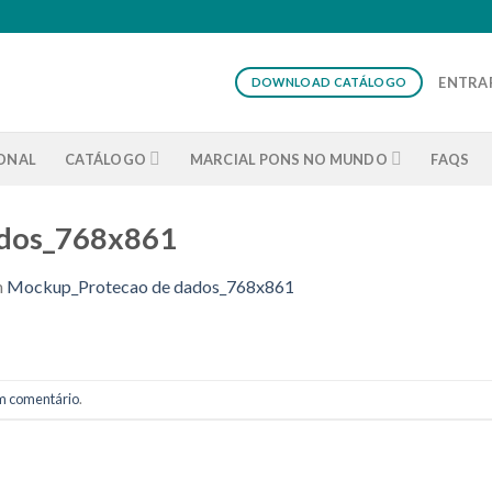
ENTRAR
DOWNLOAD CATÁLOGO
IONAL
CATÁLOGO
MARCIAL PONS NO MUNDO
FAQS
ados_768x861
m
Mockup_Protecao de dados_768x861
m comentário
.