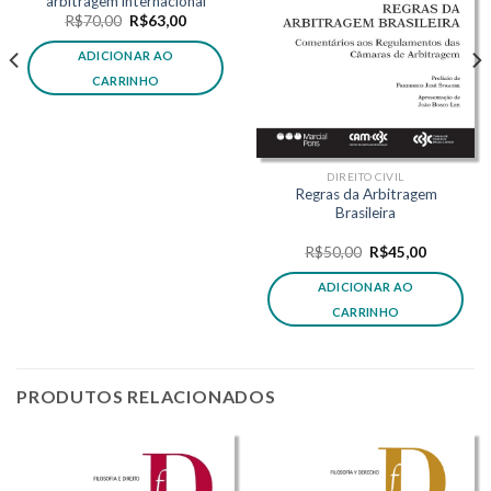
arbitragem internacional
O
O
R$
70,00
R$
63,00
preço
preço
original
atual
ADICIONAR AO
era:
é:
,30.
R$70,00.
R$63,00.
CARRINHO
DIREITO CIVIL
Regras da Arbitragem
Brasileira
O
O
R$
50,00
R$
45,00
preço
preço
original
atual
ADICIONAR AO
era:
é:
R$50,00.
R$45,00.
CARRINHO
PRODUTOS RELACIONADOS