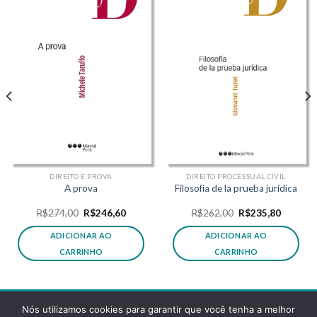
DIREITO E PROVA
DIREITO PROCESSUAL CIVIL
A prova
Filosofía de la prueba jurídica
O
O
O
O
R$
274,00
R$
246,60
R$
262,00
R$
235,80
preço
preço
preço
preço
original
atual
original
atual
ADICIONAR AO
ADICIONAR AO
era:
é:
era:
é:
,40.
R$274,00.
R$246,60.
R$262,00.
R$235,8
CARRINHO
CARRINHO
Nós utilizamos cookies para garantir que você tenha a melhor