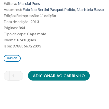
Editora:
Marcial Pons
Autor(res):
Fabrício Bertini Pasquot Polido
,
Maristela Basso
Edição/Reimpressão:
1ª edição
Data de edição:
2013
Páginas:
864
Tipo de capa:
Capa mole
Idioma:
Português
Isbn:
9788566722093
ÍNDICE
Arbitragem comercial quantidade
ADICIONAR AO CARRINHO