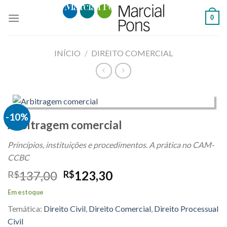
Skip
0
to
content
INÍCIO
/
DIREITO COMERCIAL
-10%
Arbitragem comercial
Princípios, instituições e procedimentos. A prática no CAM-
CCBC
O
O
137,00
123,30
R$
R$
preço
preço
Em estoque
original
atual
Temática:
Direito Civil
,
Direito Comercial
,
Direito Processual
era:
é:
R$137,00.
R$123,30.
Civil