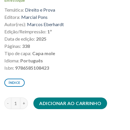
Em estoque
original
atual
Temática:
Direito e Prova
era:
é:
R$287,00.
R$258,30.
Editora:
Marcial Pons
Autor(res):
Marcos Eberhardt
Edição/Reimpressão:
1ª
Data de edição:
2025
Páginas:
338
Tipo de capa:
Capa mole
Idioma:
Português
Isbn:
9786585108423
ÍNDICE
Tratamento processual da prova ilícita quantidade
ADICIONAR AO CARRINHO