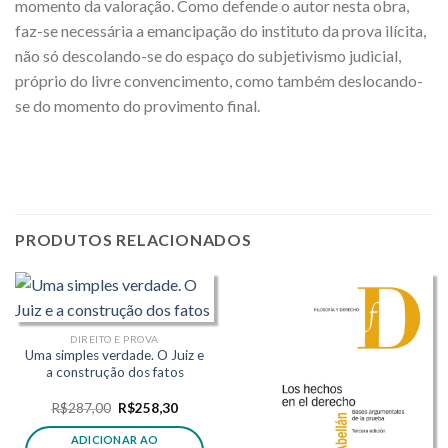
momento da valoração. Como defende o autor nesta obra,
faz-se necessária a emancipação do instituto da prova ilícita,
não só descolando-se do espaço do subjetivismo judicial,
próprio do livre convencimento, como também deslocando-
se do momento do provimento final.
PRODUTOS RELACIONADOS
DIREITO E PROVA
Uma simples verdade. O Juiz e
a construção dos fatos
O
O
R$
287,00
R$
258,30
preço
preço
original
atual
ADICIONAR AO
era:
é: