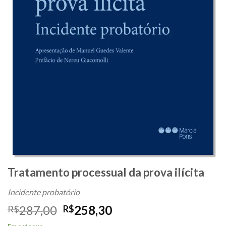
Tratamento processual da prova ilícita
Incidente probatório
O
O
287,00
258,30
R$
R$
preço
preço