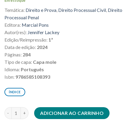
Em estoque
original
atual
Temática:
Direito e Prova
,
Direito Processual Civil
,
Direito
era:
é:
R$254,00.
R$228,60.
Processual Penal
Editora:
Marcial Pons
Autor(res):
Jennifer Lackey
Edição/Reimpressão:
1ª
Data de edição:
2024
Páginas:
284
Tipo de capa:
Capa mole
Idioma:
Português
Isbn:
9786585108393
ÍNDICE
Injustiça Testemunhal Criminal quantidade
ADICIONAR AO CARRINHO