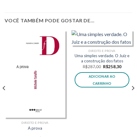
VOCÊ TAMBÉM PODE GOSTAR DE…
DIREITO E PROVA
Uma simples verdade. O Juiz e
a construção dos fatos
O
O
R$
287,00
R$
258,30
preço
preço
original
atual
ADICIONAR AO
era:
é:
R$287,00.
R$258,3
CARRINHO
DIREITO E PROVA
A prova