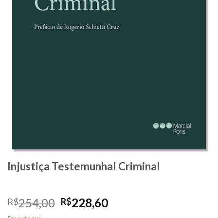
Injustiça Testemunhal Criminal
O
O
254,00
228,60
R$
R$
preço
preço