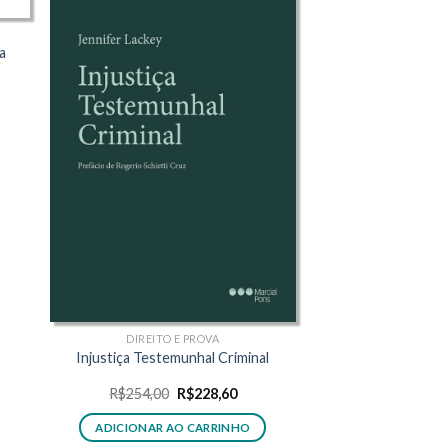
a
o
l
8,30.
DIREITO E PROVA
Injustiça Testemunhal Criminal
O
O
R$
254,00
R$
228,60
preço
preço
original
atual
ADICIONAR AO CARRINHO
era:
é: