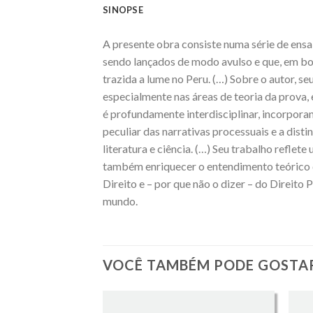
SINOPSE
A presente obra consiste numa série de ensai
sendo lançados de modo avulso e que, em boa
trazida a lume no Peru. (…) Sobre o autor, s
especialmente nas áreas de teoria da prova, 
é profundamente interdisciplinar, incorporan
peculiar das narrativas processuais e a dist
literatura e ciência. (…) Seu trabalho refl
também enriquecer o entendimento teórico da
Direito e – por que não o dizer – do Direito
mundo.
VOCÊ TAMBÉM PODE GOSTA