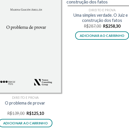
DIREITO E PROVA
Uma simples verdade. O Juiz e 
construção dos fatos
O
O
R$
287,00
R$
258,30
preço
preç
original
atua
ADICIONAR AO CARRINHO
era:
é:
R$287,00.
R$25
DIREITO E PROVA
O problema de provar
O
O
R$
139,00
R$
125,10
preço
preço
original
atual
ADICIONAR AO CARRINHO
era:
é: