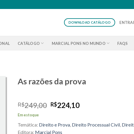
ENTRAR
DOWNLOAD CATÁLOGO
IONAL
CATÁLOGO
MARCIAL PONS NO MUNDO
FAQS
As razões da prova
O
O
249,00
224,10
R$
R$
preço
preço
Em estoque
original
atual
Temática:
Direito e Prova
,
Direito Processual Civil
,
Direi
era:
é:
R$249,00.
R$224,10.
Editora:
Marcial Pons