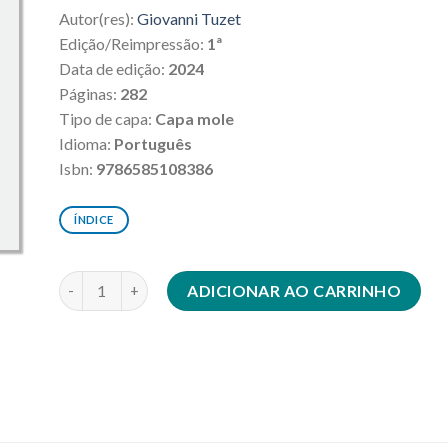
Autor(res):
Giovanni Tuzet
Edição/Reimpressão:
1ª
Data de edição:
2024
Páginas:
282
Tipo de capa:
Capa mole
Idioma:
Português
Isbn:
9786585108386
ÍNDICE
As razões da prova quantidade
ADICIONAR AO CARRINHO