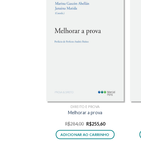
DIREITO E PROVA
Melhorar a prova
O
O
R$
284,00
R$
255,60
preço
preço
original
atual
ADICIONAR AO CARRINHO
era:
é: