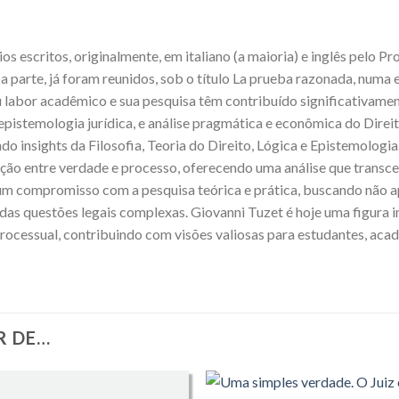
os escritos, originalmente, em italiano (a maioria) e inglês pelo P
 parte, já foram reunidos, sob o título La prueba razonada, numa e
eu labor acadêmico e sua pesquisa têm contribuído significativamen
epistemologia jurídica, e análise pragmática e econômica do Direito
do insights da Filosofia, Teoria do Direito, Lógica e Epistemologi
inção entre verdade e processo, oferecendo uma análise que transcen
ete um compromisso com a pesquisa teórica e prática, buscando não
s questões legais complexas. Giovanni Tuzet é hoje uma figura inf
 Processual, contribuindo com visões valiosas para estudantes, aca
R DE…