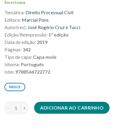
Em estoque
original
atual
Temática:
Direito Processual Civil
era:
é:
R$194,00.
R$174,60.
Editora:
Marcial Pons
Autor(res):
José Rogério Cruz e Tucci
Edição/Reimpressão:
1ª edição
Data de edição:
2019
Páginas:
342
Tipo de capa:
Capa mole
Idioma:
Português
Isbn:
9788566722772
ÍNDICE
Processo civil e ideologia quantidade
ADICIONAR AO CARRINHO