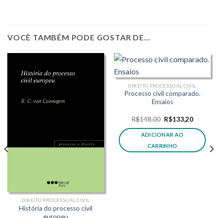
VOCÊ TAMBÉM PODE GOSTAR DE…
DIREITO PROCESSUAL CIVIL
Processo civil comparado.
Ensaios
O
O
R$
148,00
R$
133,20
preço
preço
original
atual
ADICIONAR AO
era:
é:
R$148,00.
R$133,2
CARRINHO
DIREITO PROCESSUAL CIVIL
História do processo civil
europeu