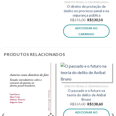
DIREITO PENAL E CRIMINOLOGIA
O direito de proteção de
dados no processo penal e na
segurança pública
O
O
R$
145,00
R$
130,50
preço
preço
original
atual
ADICIONAR AO
era:
é:
,80.
R$145,00.
R$130,5
CARRINHO
PRODUTOS RELACIONADOS
DIREITO PENAL E CRIMINOLOGIA
O passado e o futuro na
teoria do delito de Aníbal
Bruno
O
O
R$
154,00
R$
138,60
preço
preço
original
atual
ADICIONAR AO
era:
é: