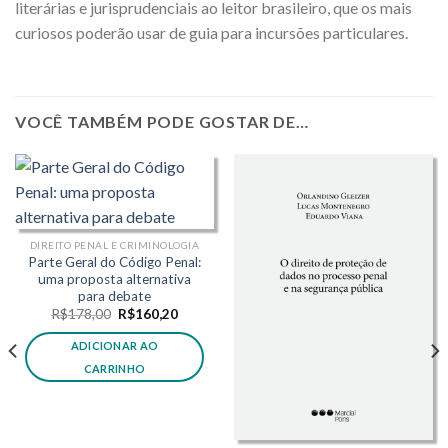
literárias e jurisprudenciais ao leitor brasileiro, que os mais
curiosos poderão usar de guia para incursões particulares.
VOCÊ TAMBÉM PODE GOSTAR DE…
DIREITO PENAL E CRIMINOLOGIA
Parte Geral do Código Penal:
uma proposta alternativa
para debate
O
O
R$
178,00
R$
160,20
preço
preço
original
atual
ADICIONAR AO
era:
é:
R$178,00.
R$160,20.
CARRINHO