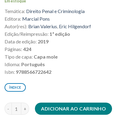
Em estoque
original
atual
Temática:
Direito Penal e Criminologia
era:
é:
R$262,00.
R$235,80.
Editora:
Marcial Pons
Autor(res):
Brian Valerius
,
Eric Hilgendorf
Edição/Reimpressão:
1ª edição
Data de edição:
2019
Páginas:
424
Tipo de capa:
Capa mole
Idioma:
Português
Isbn:
9788566722642
ÍNDICE
Direito penal. Parte geral quantidade
ADICIONAR AO CARRINHO