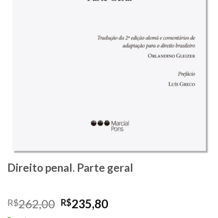
Direito penal. Parte geral
O
O
262,00
235,80
R$
R$
preço
preço