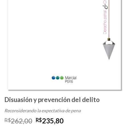
Disuasión y prevención del delito
Reconsiderando la expectativa de pena
O
O
262,00
235,80
R$
R$
preço
preço