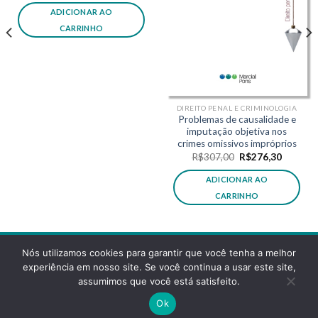
original
atual
ADICIONAR AO
era:
é:
,50.
R$183,00.
R$164,70.
CARRINHO
DIREITO PENAL E CRIMINOLOGIA
Problemas de causalidade e
imputação objetiva nos
crimes omissivos impróprios
O
O
R$
307,00
R$
276,30
preço
preço
original
atual
ADICIONAR AO
era:
é:
R$307,00.
R$276,3
CARRINHO
Nós utilizamos cookies para garantir que você tenha a melhor
experiência em nosso site. Se você continua a usar este site,
assumimos que você está satisfeito.
POLÍTICA DE PRIVACIDADE
FAQS
Ok
Copyright 2026 ©
Desenvolvido pela reticências