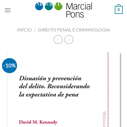
Skip
0
to
content
INÍCIO
/
DIREITO PENAL E CRIMINOLOGIA
-10%