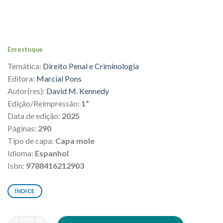
original
atual
era:
é:
R$262,00.
R$235,80.
Em estoque
Temática:
Direito Penal e Criminologia
Editora:
Marcial Pons
Autor(res):
David M. Kennedy
Edição/Reimpressão:
1ª
Data de edição:
2025
Páginas:
290
Tipo de capa:
Capa mole
Idioma:
Espanhol
Isbn:
9788416212903
ÍNDICE
Disuasión y prevención del delito quantidade