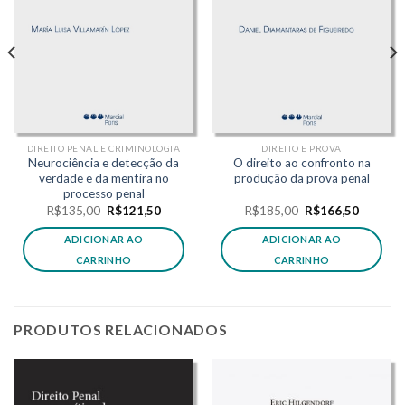
DIREITO PENAL E CRIMINOLOGIA
DIREITO E PROVA
Neurociência e detecção da
O direito ao confronto na
verdade e da mentira no
produção da prova penal
processo penal
O
O
O
O
R$
135,00
R$
121,50
R$
185,00
R$
166,50
preço
preço
preço
preço
original
atual
original
atual
ADICIONAR AO
ADICIONAR AO
era:
é:
era:
é:
,50.
R$135,00.
R$121,50.
R$185,00.
R$166,5
CARRINHO
CARRINHO
PRODUTOS RELACIONADOS