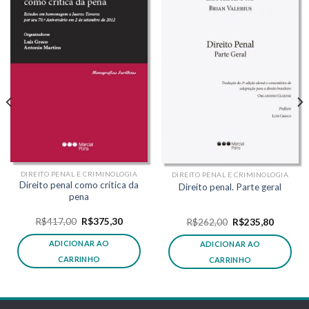
DIREITO PENAL E CRIMINOLOGIA
DIREITO PENAL E CRIMINOLOGIA
Direito penal como crítica da
Direito penal. Parte geral
pena
O
O
R$
417,00
R$
375,30
O
O
R$
262,00
R$
235,80
preço
preço
preço
preço
original
atual
original
atual
ADICIONAR AO
ADICIONAR AO
era:
é:
era:
é:
,30.
R$417,00.
R$375,30.
R$262,00.
R$235,8
CARRINHO
CARRINHO