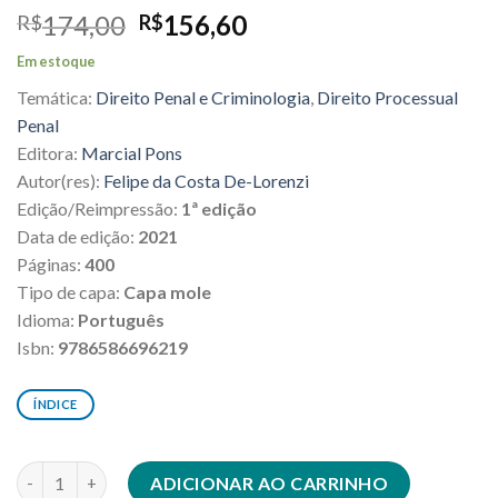
O
O
174,00
156,60
R$
R$
preço
preço
Em estoque
original
atual
Temática:
Direito Penal e Criminologia
,
Direito Processual
era:
é:
R$174,00.
R$156,60.
Penal
Editora:
Marcial Pons
Autor(res):
Felipe da Costa De-Lorenzi
Edição/Reimpressão:
1ª edição
Data de edição:
2021
Páginas:
400
Tipo de capa:
Capa mole
Idioma:
Português
Isbn:
9786586696219
ÍNDICE
Justiça negociada e fundamentos do direito penal quantidade
ADICIONAR AO CARRINHO