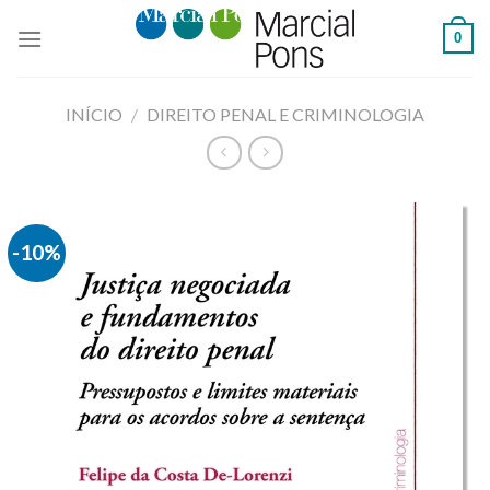
Skip
0
to
content
INÍCIO
/
DIREITO PENAL E CRIMINOLOGIA
-10%