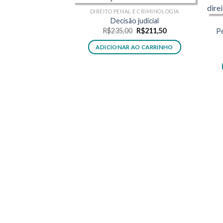
DIREITO PENAL E CRIMINOLOGIA
Decisão judicial
O
O
R$
235,00
R$
211,50
Pe
preço
preço
original
atual
ADICIONAR AO CARRINHO
era:
é:
R$235,00.
R$211,50.