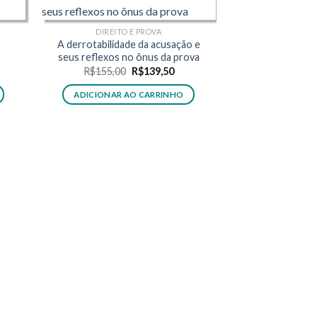
DIREITO E PROVA
A derrotabilidade da acusação e
seus reflexos no ônus da prova
O
O
R$
155,00
R$
139,50
ço
preço
preço
al
original
atual
ADICIONAR AO CARRINHO
era:
é:
66,50.
R$155,00.
R$139,50.
DIREITO PENAL
Reflexões sobre o
proces
R$
142,00
ADICIONAR 