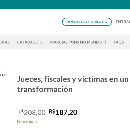
ENTRAR
DOWNLOAD CATÁLOGO
IONAL
CATÁLOGO
MARCIAL PONS NO MUNDO
FAQS
Jueces, fiscales y víctimas en u
transformación
O
O
208,00
187,20
R$
R$
preço
preço
Em estoque
original
atual