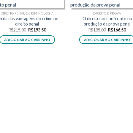
DIREITO PENAL E CRIMINOLOGIA
DIREITO E PROVA
rda das vantagens do crime no
O direito ao confronto na
direito penal
produção da prova penal
O
O
O
O
R$
215,00
R$
193,50
R$
185,00
R$
166,50
preço
preço
preço
pre
original
atual
original
atu
ADICIONAR AO CARRINHO
ADICIONAR AO CARRINHO
era:
é:
era:
é:
R$215,00.
R$193,50.
R$185,00.
R$1