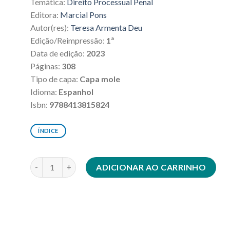
Temática:
Direito Processual Penal
era:
é:
R$208,00.
R$187,20.
Editora:
Marcial Pons
Autor(res):
Teresa Armenta Deu
Edição/Reimpressão:
1ª
Data de edição:
2023
Páginas:
308
Tipo de capa:
Capa mole
Idioma:
Espanhol
Isbn:
9788413815824
ÍNDICE
Jueces, fiscales y víctimas en un proceso en transformac
ADICIONAR AO CARRINHO