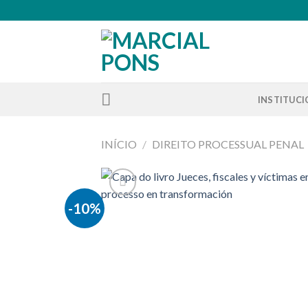
Skip
to
content
INSTITUC
INÍCIO
/
DIREITO PROCESSUAL PENAL
-10%