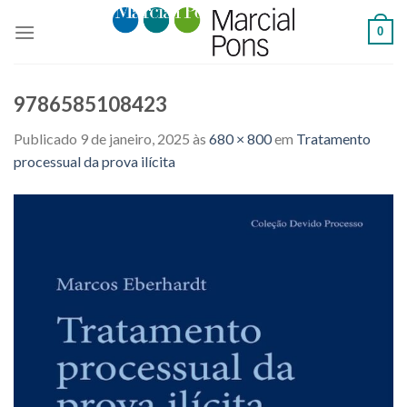
Skip
0
to
content
9786585108423
Publicado
9 de janeiro, 2025
às
680 × 800
em
Tratamento
processual da prova ilícita