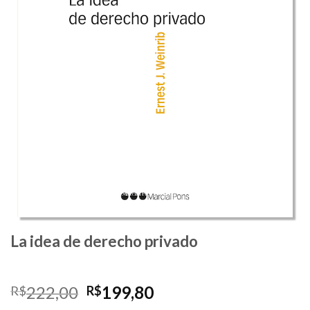
La idea de derecho privado
O
O
222,00
199,80
R$
R$
preço
preço