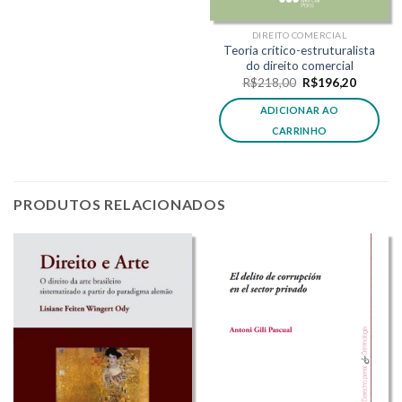
DIREITO COMERCIAL
Teoria crítico-estruturalista
do direito comercial
O
O
R$
218,00
R$
196,20
preço
preço
original
atual
ADICIONAR AO
era:
é:
,80.
R$218,00.
R$196,2
CARRINHO
PRODUTOS RELACIONADOS