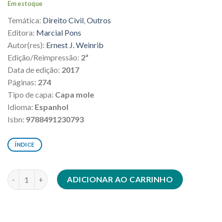
Em estoque
original
atual
Temática:
Direito Civil
,
Outros
era:
é:
R$222,00.
R$199,80.
Editora:
Marcial Pons
Autor(res):
Ernest J. Weinrib
Edição/Reimpressão:
2ª
Data de edição:
2017
Páginas:
274
Tipo de capa:
Capa mole
Idioma:
Espanhol
Isbn:
9788491230793
ÍNDICE
La idea de derecho privado quantidade
ADICIONAR AO CARRINHO