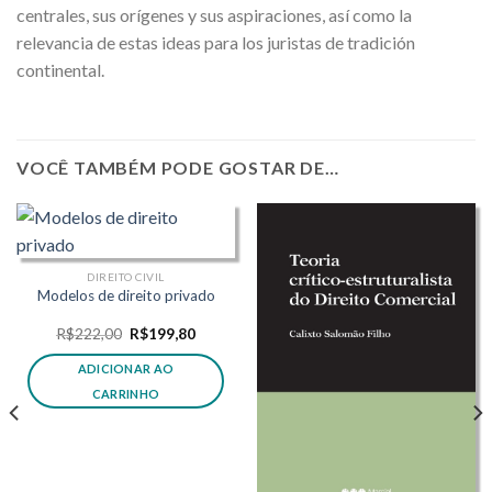
centrales, sus orígenes y sus aspiraciones, así como la
relevancia de estas ideas para los juristas de tradición
continental.
VOCÊ TAMBÉM PODE GOSTAR DE…
DIREITO CIVIL
Modelos de direito privado
O
O
R$
222,00
R$
199,80
preço
preço
original
atual
ADICIONAR AO
era:
é:
R$222,00.
R$199,80.
CARRINHO