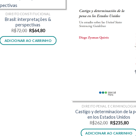
DIREITO CONSTITUCIONAL
Brasil: interpretações &
perspectivas
O
O
R$
72,00
R$
64,80
preço
preço
original
atual
ADICIONAR AO CARRINHO
era:
é:
R$72,00.
R$64,80.
DIREITO PENAL E CRIMINOLOGI
Castigo y determinacion de la 
en los Estados Unidos
O
O
R$
262,00
R$
235,80
preço
pre
original
atua
ADICIONAR AO CARRINHO
era:
é: