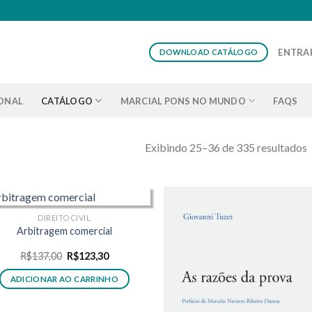
ENTRAR
DOWNLOAD CATÁLOGO
IONAL
CATÁLOGO
MARCIAL PONS NO MUNDO
FAQS
Exibindo 25–36 de 335 resultados
DIREITO CIVIL
Arbitragem comercial
O
O
R$
137,00
R$
123,30
preço
preço
original
atual
ADICIONAR AO CARRINHO
era:
é:
R$137,00.
R$123,30.