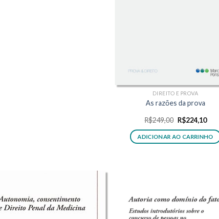
DIREITO E PROVA
As razões da prova
O
O
R$
249,00
R$
224,10
preço
pre
original
atua
ADICIONAR AO CARRINHO
era:
é:
R$249,00.
R$2