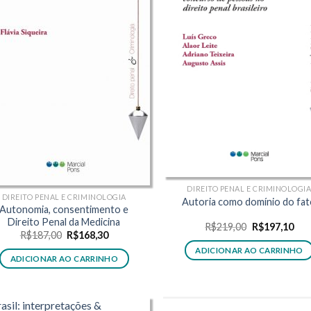
DIREITO PENAL E CRIMINOLOGI
DIREITO PENAL E CRIMINOLOGIA
Autoria como domínio do fa
Autonomia, consentimento e
Direito Penal da Medicina
O
O
R$
219,00
R$
197,10
O
O
R$
187,00
R$
168,30
preço
pre
preço
preço
original
atua
ADICIONAR AO CARRINHO
original
atual
era:
é:
ADICIONAR AO CARRINHO
era:
é:
R$219,00.
R$1
R$187,00.
R$168,30.