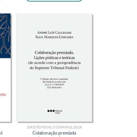
35,80.
R$492,00.
R$442,80.
DIREITO PENAL E CRIMINOLOGIA
st
Colaboração premiada