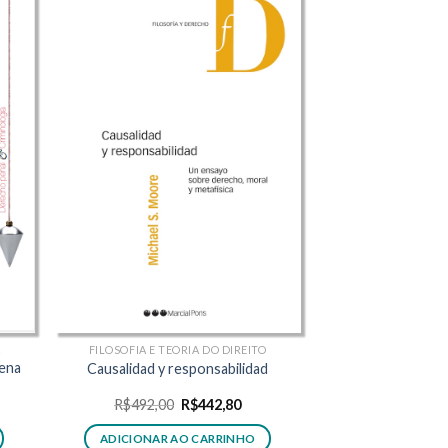
A
FILOSOFIA E TEORIA DO DIREITO
pena
Causalidad y responsabilidad
O
O
R$
492,00
R$
442,80
ço
preço
preço
l
original
atual
ADICIONAR AO CARRINHO
era:
é: