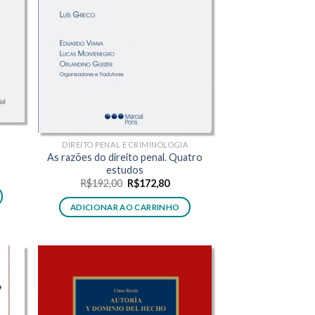
DIREITO PENAL E CRIMINOLOGIA
As razões do direito penal. Quatro
estudos
ço
O
O
R$
192,00
R$
172,80
l
preço
preço
original
atual
ADICIONAR AO CARRINHO
24,10.
era:
é:
R$192,00.
R$172,80.